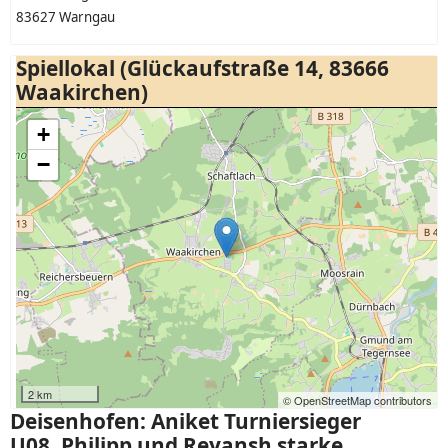
83627 Warngau
Spiellokal (Glückaufstraße 14, 83666
Waakirchen)
+
−
2 km
© OpenStreetMap contributors
Deisenhofen: Aniket Turniersieger
U08, Philipp und Reyansh starke