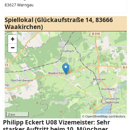
83627 Warngau
Spiellokal (Glückaufstraße 14, 83666
Waakirchen)
+
−
2 km
© OpenStreetMap contributors
Philipp Eckert U08 Vizemeister: Sehr
starker Auftritt beim 10. Münchner