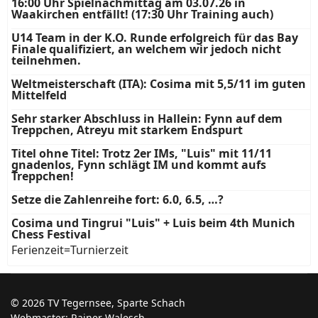
16:00 Uhr Spielnachmittag am 03.07.26 in
Waakirchen entfällt! (17:30 Uhr Training auch)
U14 Team in der K.O. Runde erfolgreich für das Bay
Finale qualifiziert, an welchem wir jedoch nicht
teilnehmen.
Weltmeisterschaft (ITA): Cosima mit 5,5/11 im guten
Mittelfeld
Sehr starker Abschluss in Hallein: Fynn auf dem
Treppchen, Atreyu mit starkem Endspurt
Titel ohne Titel: Trotz 2er IMs, "Luis" mit 11/11
gnadenlos, Fynn schlägt IM und kommt aufs
Treppchen!
Setze die Zahlenreihe fort: 6.0, 6.5, …?
Cosima und Tingrui "Luis" + Luis beim 4th Munich
Chess Festival
Ferienzeit=Turnierzeit
© 2026 TV Tegernsee, Sparte Schach
Webmaster: Rainer Walesch