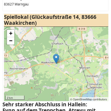
83627 Warngau
Spiellokal (Glückaufstraße 14, 83666
Waakirchen)
+
−
2 km
© OpenStreetMap contributors
Sehr starker Abschluss in Hallein:
Fynn auf dem Treppchen, Atreyu mit