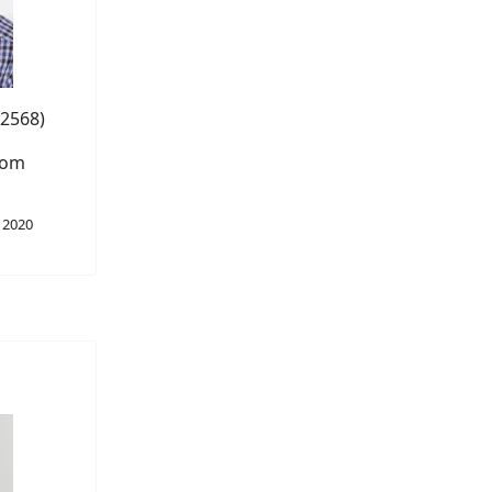
02568)
com
l 2020