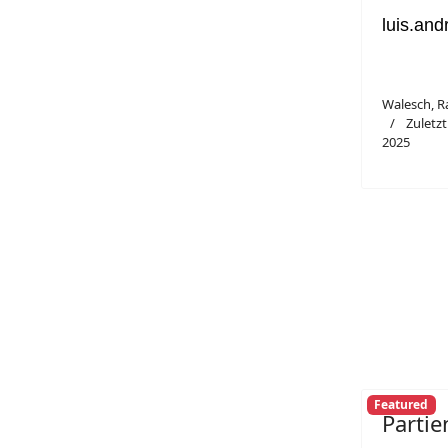
luis.and
Walesch, R
Zuletzt
2025
Featured
Parti