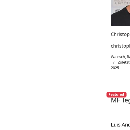
Christop
christop
Walesch, R
Zuletzt
2025
Featured
MF Te
Luis An