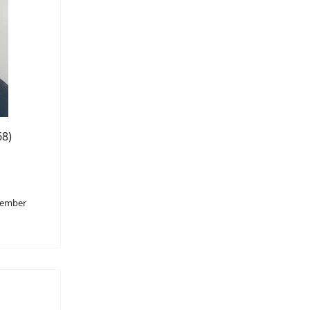
68)
ptember