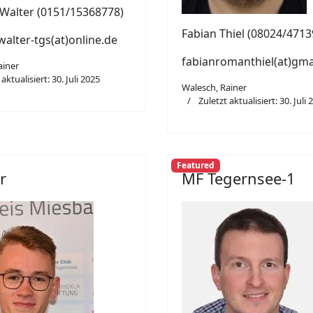
Walter (0151/15368778)
Fabian Thiel (08024/4713
alter-tgs(at)online.de
fabianromanthiel(at)gma
ainer
aktualisiert: 30. Juli 2025
Walesch, Rainer
Zuletzt aktualisiert: 30. Juli 
Featured
r
MF Tegernsee-1