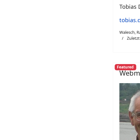
Tobias 
tobias.
Walesch, R
Zuletzt 
Featured
Webma