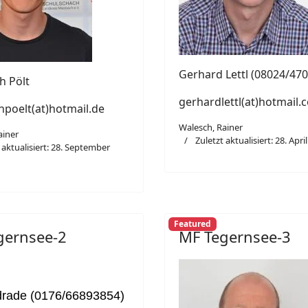
Gerhard Lettl (08024/47
h Pölt
gerhardlettl(at)hotmail.
hpoelt(at)hotmail.de
Walesch, Rainer
ainer
Zuletzt aktualisiert: 28. Apri
 aktualisiert: 28. September
Featured
gernsee-2
MF Tegernsee-3
drade (0176/66893854)