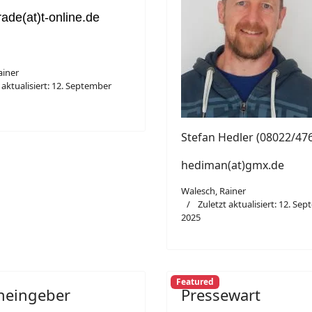
rade(at)t-online.de
ainer
 aktualisiert: 12. September
Stefan Hedler (08022/47
hediman(at)gmx.de
Walesch, Rainer
Zuletzt aktualisiert: 12. Se
2025
Featured
eneingeber
Pressewart