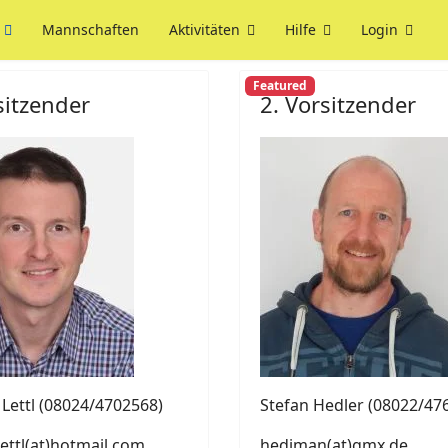
Mannschaften
Aktivitäten
Hilfe
Login
Featured
sitzender
2. Vorsitzender
Lettl (08024/4702568)
Stefan Hedler (08022/47
ettl(at)hotmail.com
hediman(at)gmx.de