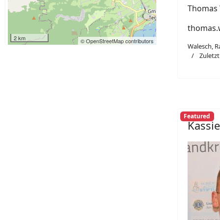
Thomas 
thomas.w
2 km
© OpenStreetMap contributors
Walesch, R
Zuletzt 
Featured
Kassie