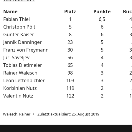
Name
Platz
Punkte
Buc
Fabian Thiel
1
6,5
4
Christoph Pölt
5
6
Günter Kaiser
8
6
3
Jannik Danninger
23
5
Franz von Freymann
30
5
3
Juri Saveljev
56
4
3
Tobias Dietlmeier
65
4
Rainer Walesch
98
3
2
Leon Lettenbichler
103
3
2
Korbinian Nutz
119
2
Valentin Nutz
122
2
1
Walesch, Rainer
Zuletzt aktualisiert: 25. August 2019