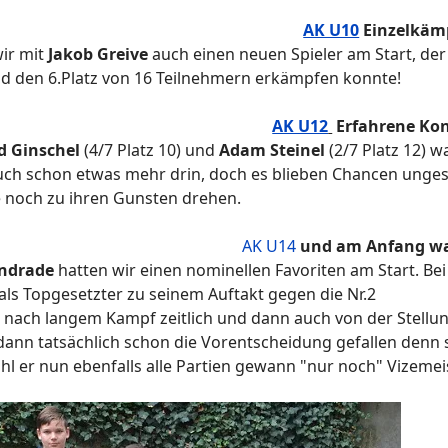
AK U10
Einzelkäm
wir mit
Jakob Greive
auch einen neuen Spieler am Start, der
ld den 6.Platz von 16 Teilnehmern erkämpfen konnte!
AK U12
Erfahrene Ko
d Ginschel
(4/7 Platz 10) und
Adam Steinel
(2/7 Platz 12) 
auch schon etwas mehr drin, doch es blieben Chancen unge
 noch zu ihren Gunsten drehen.
AK U14
und am Anfang wa
ndrade
hatten wir einen nominellen Favoriten am Start. Bei
 als Topgesetzter zu seinem Auftakt gegen die Nr.2
er nach langem Kampf zeitlich und dann auch von der Stellu
dann tatsächlich schon die Vorentscheidung gefallen denn 
l er nun ebenfalls alle Partien gewann "nur noch" Vizemei