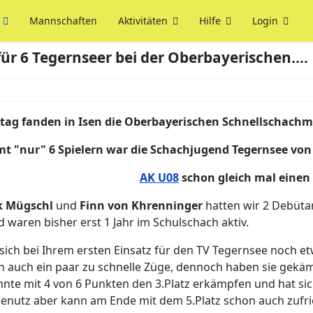
Mannschaften
Aktivitäten
Hilfe
Login
für 6 Tegernseer bei der Oberbayerischen....
ag fanden in Isen die Oberbayerischen Schnellschachmei
t "nur" 6 Spielern war die Schachjugend Tegernsee von 
AK U08
schon
gleich mal einen
k Mügschl
und
Finn von Khrenninger
hatten wir 2 Debütan
 waren bisher erst 1 Jahr im Schulschach aktiv.
sich bei Ihrem ersten Einsatz für den TV Tegernsee noch e
en auch ein paar zu schnelle Züge, dennoch haben sie gekä
nte mit 4 von 6 Punkten den 3.Platz erkämpfen und hat sich
nutz aber kann am Ende mit dem 5.Platz schon auch zufri