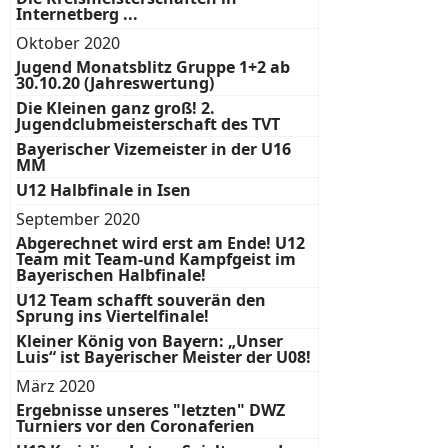
Internetberg ...
Oktober 2020
Jugend Monatsblitz Gruppe 1+2 ab
30.10.20 (Jahreswertung)
Die Kleinen ganz groß! 2.
Jugendclubmeisterschaft des TVT
Bayerischer Vizemeister in der U16
MM
U12 Halbfinale in Isen
September 2020
Abgerechnet wird erst am Ende! U12
Team mit Team-und Kampfgeist im
Bayerischen Halbfinale!
U12 Team schafft souverän den
Sprung ins Viertelfinale!
Kleiner König von Bayern: „Unser
Luis“ ist Bayerischer Meister der U08!
März 2020
Ergebnisse unseres "letzten" DWZ
Turniers vor den Coronaferien