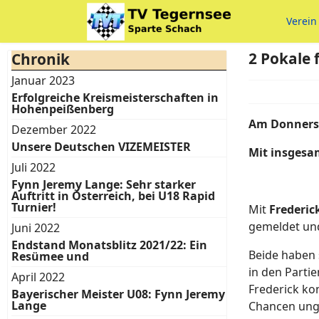
Verein
2 Pokale 
Chronik
Januar 2023
Erfolgreiche Kreismeisterschaften in
Hohenpeißenberg
Am Donnerst
Dezember 2022
Unsere Deutschen VIZEMEISTER
Mit insgesam
Juli 2022
Fynn Jeremy Lange: Sehr starker
Auftritt in Österreich, bei U18 Rapid
Turnier!
Mit
Frederic
gemeldet und
Juni 2022
Endstand Monatsblitz 2021/22: Ein
Beide haben 
Resümee und
in den Parti
April 2022
Frederick kon
Bayerischer Meister U08: Fynn Jeremy
Lange
Chancen unge