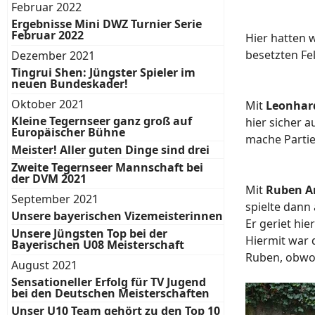
Februar 2022
Ergebnisse Mini DWZ Turnier Serie
Februar 2022
Hier hatten 
besetzten Fe
Dezember 2021
Tingrui Shen: Jüngster Spieler im
neuen Bundeskader!
Oktober 2021
Mit
Leonhar
Kleine Tegernseer ganz groß auf
hier sicher 
Europäischer Bühne
mache Partie
Meister! Aller guten Dinge sind drei
Zweite Tegernseer Mannschaft bei
der DVM 2021
Mit
Ruben A
September 2021
spielte dann
Unsere bayerischen Vizemeisterinnen
Er geriet hi
Unsere Jüngsten Top bei der
Hiermit war 
Bayerischen U08 Meisterschaft
Ruben, obwoh
August 2021
Sensationeller Erfolg für TV Jugend
bei den Deutschen Meisterschaften
Unser U10 Team gehört zu den Top 10