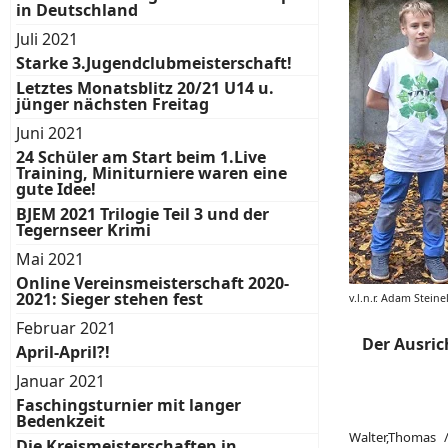
in Deutschland
Juli 2021
Starke 3.Jugendclubmeisterschaft!
Letztes Monatsblitz 20/21 U14 u.
jünger nächsten Freitag
Juni 2021
24 Schüler am Start beim 1.Live
Training, Miniturniere waren eine
gute Idee!
BJEM 2021 Trilogie Teil 3 und der
Tegernseer Krimi
Mai 2021
Online Vereinsmeisterschaft 2020-
2021: Sieger stehen fest
v.l.n.r. Adam Stein
Februar 2021
Der Ausric
April-April?!
Januar 2021
Faschingsturnier mit langer
Bedenkzeit
Walter,Thomas
Die Kreismeisterschaften in