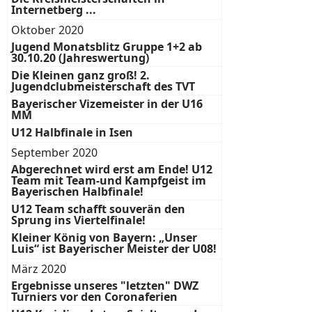
Internetberg ...
Oktober 2020
Jugend Monatsblitz Gruppe 1+2 ab
30.10.20 (Jahreswertung)
Die Kleinen ganz groß! 2.
Jugendclubmeisterschaft des TVT
Bayerischer Vizemeister in der U16
MM
U12 Halbfinale in Isen
September 2020
Abgerechnet wird erst am Ende! U12
Team mit Team-und Kampfgeist im
Bayerischen Halbfinale!
U12 Team schafft souverän den
Sprung ins Viertelfinale!
Kleiner König von Bayern: „Unser
Luis“ ist Bayerischer Meister der U08!
März 2020
Ergebnisse unseres "letzten" DWZ
Turniers vor den Coronaferien