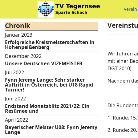
Verein
Vereinstu
Chronik
Januar 2023
Erfolgreiche Kreismeisterschaften in
Hohenpeißenberg
Wir führen a
Dezember 2022
mit einer Be
Unsere Deutschen VIZEMEISTER
DGT 2010).
Juli 2022
Fynn Jeremy Lange: Sehr starker
Nachdem das 
Auftritt in Österreich, bei U18 Rapid
Turnier!
Juni 2022
Die Rundente
Endstand Monatsblitz 2021/22: Ein
Resümee und
1. Runde: 15.
April 2022
Bayerischer Meister U08: Fynn Jeremy
2. Runde: 20.
Lange